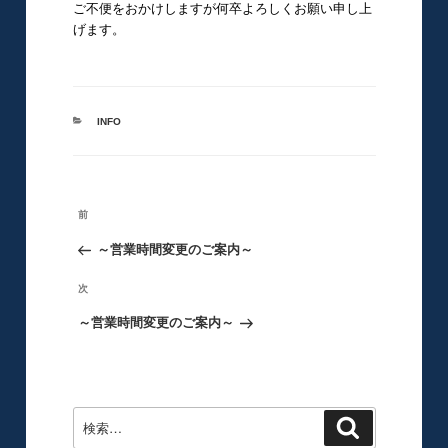
ご不便をおかけしますが何卒よろしくお願い申し上
げます。
カ
INFO
テ
ゴ
リ
ー
投
前
前
稿
の
～営業時間変更のご案内～
ナ
ビ
投
次
次
ゲ
稿
の
～営業時間変更のご案内～
ー
シ
投
ョ
稿
ン
検
検
索
索: