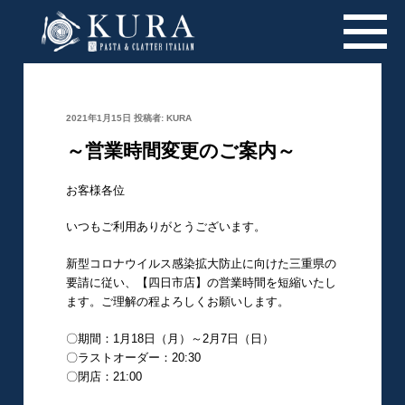
投
2021年1月15日
投稿者:
KURA
稿
日:
～営業時間変更のご案内～
お客様各位
いつもご利用ありがとうございます。
新型コロナウイルス感染拡大防止に向けた三重県の
要請に従い、【四日市店】の営業時間を短縮いたし
ます。ご理解の程よろしくお願いします。
〇期間：1月18日（月）～2月7日（日）
〇ラストオーダー：20:30
〇閉店：21:00