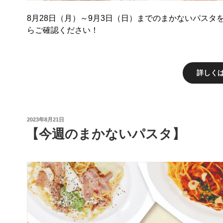
8月28日（月）～9月3日（日）までのまかないパスタを
らご確認ください！
詳しく
投
2023年8月21日
稿
【今週のまかないパスタ】
日: