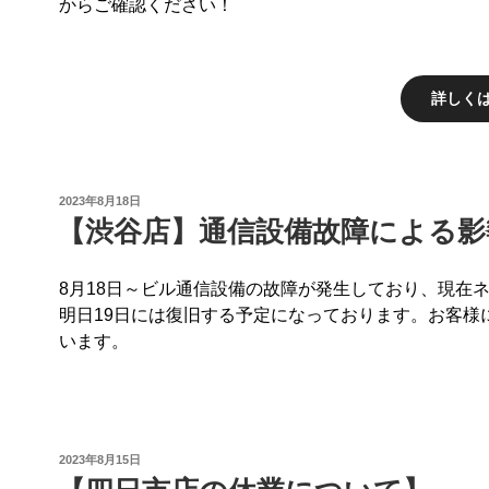
からご確認ください！
詳しく
投
2023年8月18日
稿
【渋谷店】通信設備故障による影
日:
8月18日～ビル通信設備の故障が発生しており、現在
明日19日には復旧する予定になっております。お客様
います。
投
2023年8月15日
稿