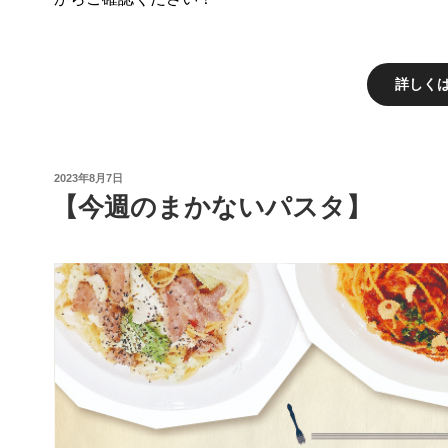
詳しく
投
2023年8月7日
稿
【今週のまかないパスタ】
日: