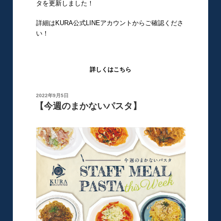
タを更新しました！
詳細はKURA公式LINEアカウントからご確認くださ
い！
詳しくはこちら
投
2022年9月5日
稿
【今週のまかないパスタ】
日: