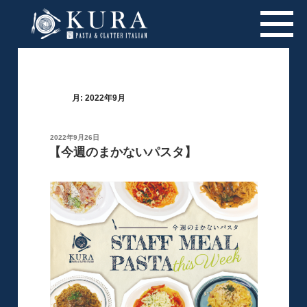
月:
2022年9月
投
2022年9月26日
稿
【今週のまかないパスタ】
日: