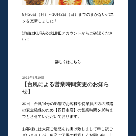
9月26日（月）～10月2日（日）までのまかないパス
タを更新しました！
詳細はKURA公式LINEアカウントからご確認くださ
い！
詳しくはこちら
投
2022年9月19日
稿
【台風による営業時間変更のお知ら
日:
せ】
本日、台風14号の影響でお客様や従業員の方の帰路
の安全確保のため【四日市店】の営業時間を16時ま
でとさせていただいております。
お客様には大変ご迷惑をお掛け致しまして申し訳ご
ざいませんが、何卒ご了承の程宜しくお願い申し上