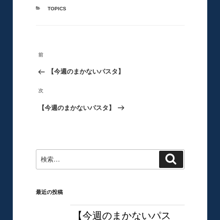
カ
TOPICS
テ
ゴ
リ
ー
投
前
前
稿
の
【今週のまかないパスタ】
ナ
ビ
投
次
次
ゲ
稿
の
【今週のまかないパスタ】
ー
シ
投
ョ
稿
ン
検
検
索
索:
最近の投稿
【今週のまかないパス