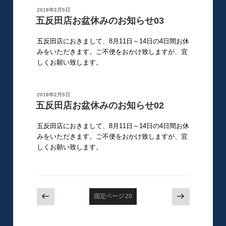
投
2018年2月5日
稿
五反田店お盆休みのお知らせ03
日:
五反田店におきまして、8月11日～14日の4日間お休
みをいただきます。ご不便をおかけ致しますが、宜
しくお願い致します。
投
2018年2月5日
稿
五反田店お盆休みのお知らせ02
日:
五反田店におきまして、8月11日～14日の4日間お休
みをいただきます。ご不便をおかけ致しますが、宜
しくお願い致します。
投
前
次
固定ページ
28
の
の
稿
ペ
ペ
の