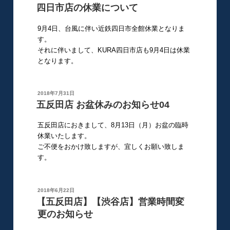
稿
四日市店の休業について
日:
9月4日、台風に伴い近鉄四日市全館休業となりま
す。
それに伴いまして、KURA四日市店も9月4日は休業
となります。
投
2018年7月31日
稿
五反田店 お盆休みのお知らせ04
日:
五反田店におきまして、8月13日（月）お盆の臨時
休業いたします。
ご不便をおかけ致しますが、宜しくお願い致しま
す。
投
2018年6月22日
稿
【五反田店】【渋谷店】営業時間変
日:
更のお知らせ