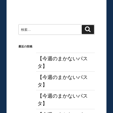
ー
ー
ペ
ジ
ジ
ー
ジ
送
り
検
検
索
索:
最近の投稿
【今週のまかないパス
タ】
【今週のまかないパス
タ】
【今週のまかないパス
タ】