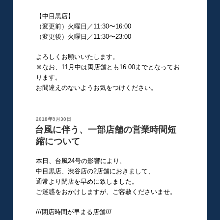
【中目黒店】
（変更前）火曜日／11:30〜16:00
（変更後）火曜日／11:30〜23:00
よろしくお願いいたします。
※なお、11月中は両店舗とも16:00までとなってお
ります。
お間違えのないようお気をつけください。
投
2018年9月30日
稿
台風に伴う、一部店舗の営業時間短
日:
縮について
本日、台風24号の影響により、
中目黒店、渋谷店の2店舗におきまして、
通常より閉店を早めに致しました。
ご迷惑をおかけしますが、ご容赦くださいませ。
///閉店時間が早まる店舗///