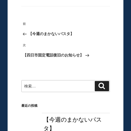
テ
ゴ
リ
ー
投
前
前
稿
の
【今週のまかないパスタ】
ナ
ビ
投
次
次
ゲ
稿
の
【四日市固定電話復旧のお知らせ】
ー
シ
投
ョ
稿
ン
検
検
索
索:
最近の投稿
【今週のまかないパス
タ】