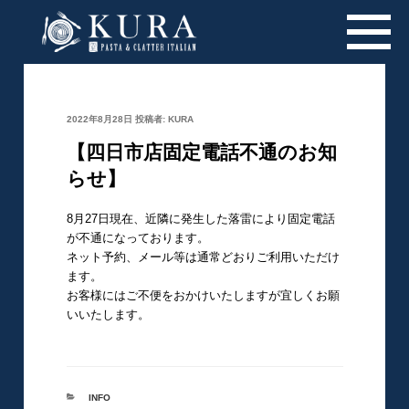
投
2022年8月28日
投稿者:
KURA
稿
日:
【四日市店固定電話不通のお知
らせ】
8月27日現在、近隣に発生した落雷により固定電話
が不通になっております。
ネット予約、メール等は通常どおりご利用いただけ
ます。
お客様にはご不便をおかけいたしますが宜しくお願
いいたします。
カ
INFO