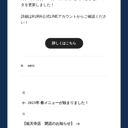
タを更新しました！
詳細はKURA公式LINEアカウントからご確認くださ
い！
詳しくはこちら
カ
INFO
テ
ゴ
リ
ー
投
前
前
稿
の
2023年 春メニューが始まりました！
ナ
ビ
投
次
次
ゲ
稿
の
【祐天寺店 閉店のお知らせ】
ー