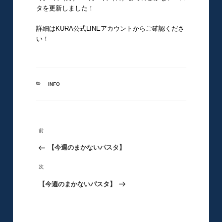
タを更新しました！
詳細はKURA公式LINEアカウントからご確認くださ
い！
カ
INFO
テ
ゴ
リ
ー
投
前
前
稿
の
【今週のまかないパスタ】
ナ
ビ
投
次
次
ゲ
稿
の
【今週のまかないパスタ】
ー
シ
投
ョ
稿
ン