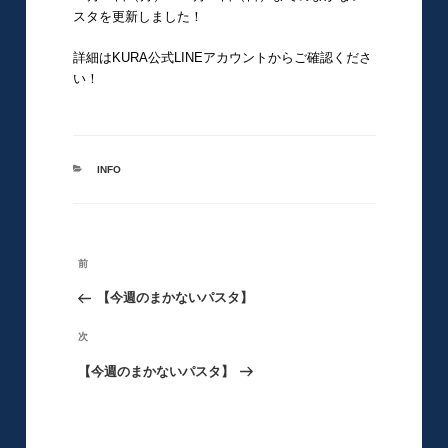
スタを更新しました！
詳細はKURA公式LINEアカウントからご確認くださ
い！
カ
INFO
テ
ゴ
リ
ー
投
前
前
稿
の
【今週のまかないパスタ】
ナ
ビ
投
次
次
ゲ
稿
の
【今週のまかないパスタ】
ー
シ
投
ョ
稿
ン