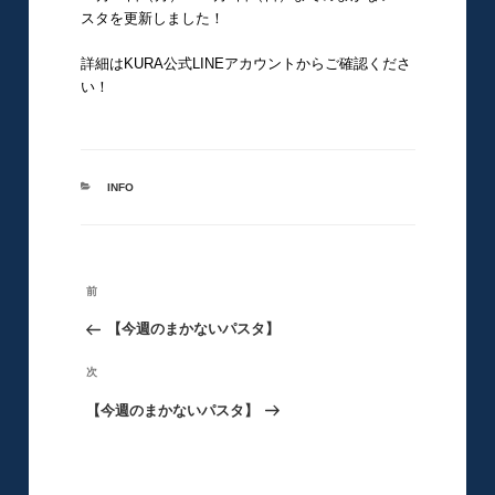
スタを更新しました！
詳細はKURA公式LINEアカウントからご確認くださ
い！
カ
INFO
テ
ゴ
リ
ー
投
前
前
稿
の
【今週のまかないパスタ】
ナ
ビ
投
次
次
ゲ
稿
の
【今週のまかないパスタ】
ー
シ
投
ョ
稿
ン