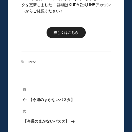
タを更新しました！ 詳細はKURA公式LINEアカウン
トからご確認ください！
詳しくはこちら
カ
INFO
テ
ゴ
リ
ー
投
前
前
稿
の
【今週のまかないパスタ】
ナ
ビ
投
次
次
ゲ
稿
の
【今週のまかないパスタ】
ー
シ
投