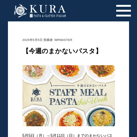
投
2025年5月5日
投稿者:
WPMASTER
稿
日:
【今週のまかないパスタ】
5月5日（月）～5月11日（日）までのまかないパス