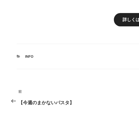
詳しく
カ
INFO
テ
ゴ
リ
ー
投
前
前
稿
の
【今週のまかないパスタ】
ナ
投
稿
ビ
ゲ