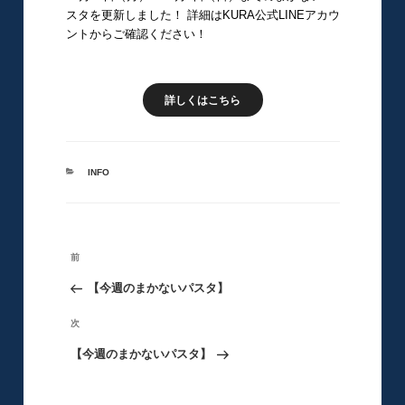
スタを更新しました！ 詳細はKURA公式LINEアカウ
ントからご確認ください！
詳しくはこちら
カ
INFO
テ
ゴ
リ
ー
投
前
前
稿
の
【今週のまかないパスタ】
ナ
ビ
投
次
次
ゲ
稿
の
【今週のまかないパスタ】
ー
シ
投
ョ