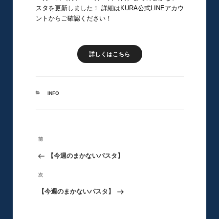
スタを更新しました！ 詳細はKURA公式LINEアカウ
ントからご確認ください！
詳しくはこちら
カ
INFO
テ
ゴ
リ
ー
投
前
前
稿
の
【今週のまかないパスタ】
ナ
ビ
投
次
次
ゲ
稿
の
【今週のまかないパスタ】
ー
シ
投
ョ