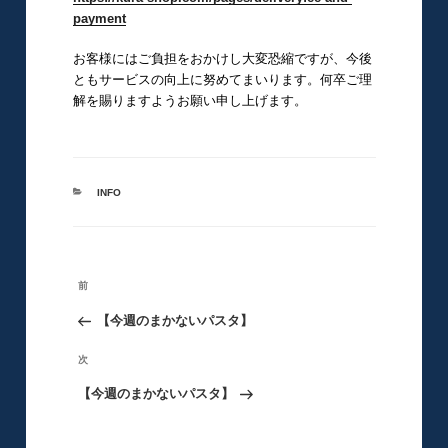
payment
お客様にはご負担をおかけし大変恐縮ですが、今後
ともサービスの向上に努めてまいります。何卒ご理
解を賜りますようお願い申し上げます。
カ
INFO
テ
ゴ
リ
ー
投
前
前
稿
の
【今週のまかないパスタ】
ナ
ビ
投
次
次
ゲ
稿
の
【今週のまかないパスタ】
ー
シ
投
ョ