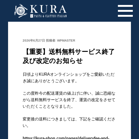
投
2026年6月27日
投稿者:
WPMASTER
稿
日:
【重要】送料無料サービス終了
及び改定のお知らせ
日頃よりKURAオンラインショップをご愛顧いただ
き誠にありがとうございます。
この度昨今の配送運賃の値上げに伴い、誠に恐縮な
がら送料無料サービスを終了、運賃の改定をさせて
いただくこととなりました。
変更後の送料につきましては、下記をご確認くださ
い。
https://kura-shop.com/pages/deliveryfee-and-