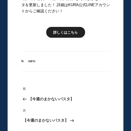
タを更新しました！ 詳細はKURA公式LINEアカウン
トからご確認ください！
詳しくはこちら
カ
INFO
テ
ゴ
リ
ー
投
前
前
稿
の
【今週のまかないパスタ】
ナ
ビ
投
次
次
ゲ
稿
の
【今週のまかないパスタ】
ー
シ
投