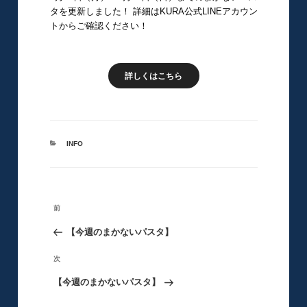
タを更新しました！ 詳細はKURA公式LINEアカウン
トからご確認ください！
詳しくはこちら
カ
INFO
テ
ゴ
リ
ー
投
前
前
稿
の
【今週のまかないパスタ】
ナ
ビ
投
次
次
ゲ
稿
の
【今週のまかないパスタ】
ー
シ
投