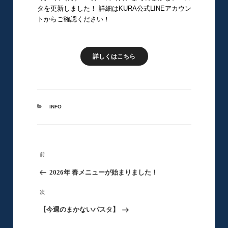
タを更新しました！ 詳細はKURA公式LINEアカウン
トからご確認ください！
詳しくはこちら
カ
INFO
テ
ゴ
リ
ー
投
前
前
稿
の
2026年 春メニューが始まりました！
ナ
ビ
投
次
次
ゲ
稿
の
【今週のまかないパスタ】
ー
シ
投